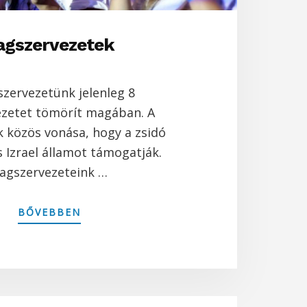
agszervezetek
szervezetünk jelenleg 8
ezetet tömörít magában. A
k közös vonása, hogy a zsidó
s Izrael államot támogatják.
agszervezeteink …
ABOUT
BŐVEBBEN
TAGSZERVEZETEK