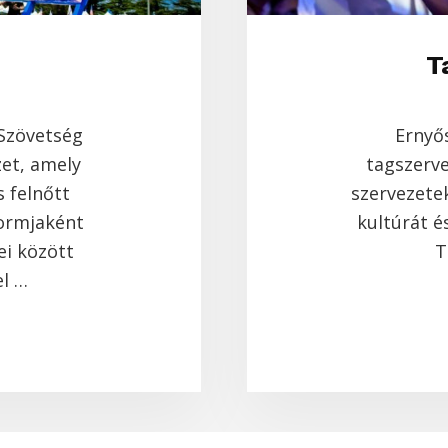
T
 Szövetség
Ernyő
et, amely
tagszerv
s felnőtt
szervezete
formjaként
kultúrát é
ei között
T
el …
OUT
LUNK