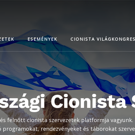
ZETEK
ESEMÉNYEK
CIONISTA VILÁGKONGRE
zági Cionista
 és felnőtt cionista szervezetek platformja vagyunk.
ó programokat, rendezvényeket és táborokat szerv