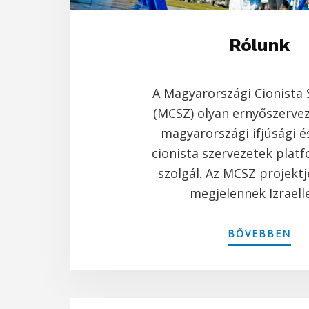
Rólunk
A Magyarországi Cionista
(MCSZ) olyan ernyőszervez
magyarországi ifjúsági é
cionista szervezetek plat
szolgál. Az MCSZ projektj
megjelennek Izraell
AB
BŐVEBBEN
RÓ