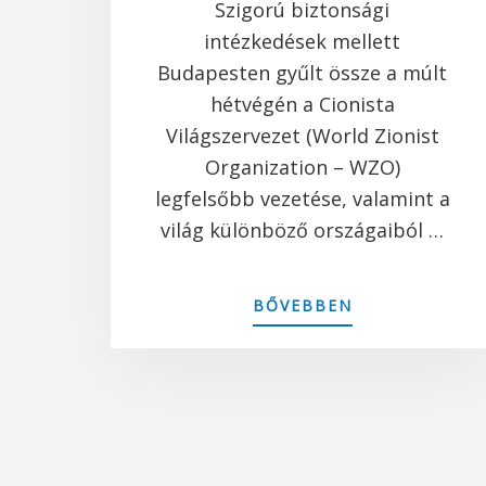
Szigorú biztonsági
intézkedések mellett
Budapesten gyűlt össze a múlt
hétvégén a Cionista
Világszervezet (World Zionist
Organization – WZO)
legfelsőbb vezetése, valamint a
világ különböző országaiból …
ABOUT
BŐVEBBEN
A
CIONISTA
VILÁGSZERVEZ
(WZO)
KONFERENCIÁ
TARTOTT
BUDAPESTEN