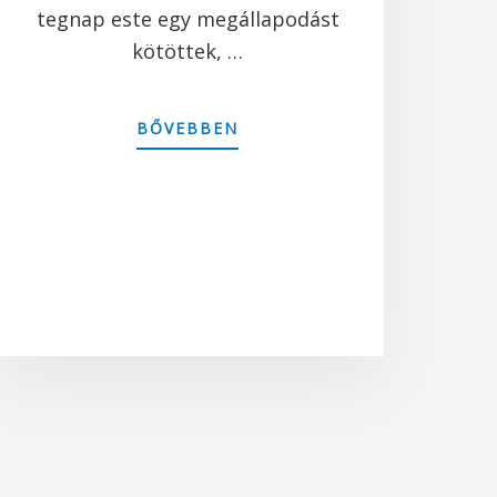
tegnap este egy megállapodást
kötöttek, …
ABOUT
BŐVEBBEN
A
MAGYARORSZÁGI
CIONISTA
SZÖVETSÉG
ÉS
A
CIONISTA
SZERVEZETEK
KÖZLEMÉNYE