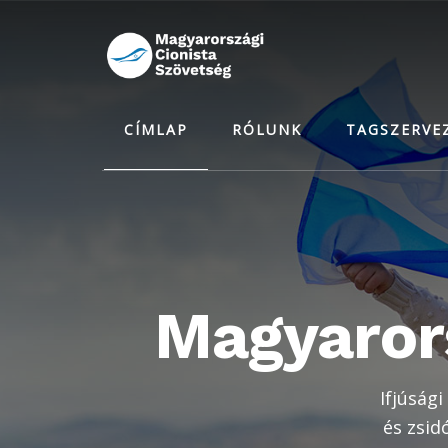
Skip
to
main
content
CÍMLAP
RÓLUNK
TAGSZERVE
Magyarors
Ifjúsági
és zsid