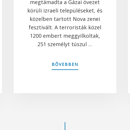
megtámadta a Gázai övezet
körüli izraeli településeket, és
közelben tartott Nova zenei
fesztivált. A terroristák közel
1200 embert meggyilkoltak,
251 személyt túszul …
ABOUT
BŐVEBBEN
OKTÓBER
7.
MEGEMLÉKEZÉS
AZ
URÁNIA
ET
FILMSZÍNHÁZBAN
T